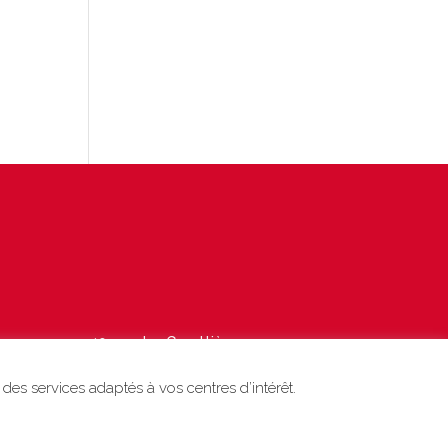
40 rue des Garottières
44115 Haute-Goulaine
des services adaptés à vos centres d’intérêt.