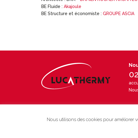
BE Fluide :
Akajoule
BE Structure et économiste :
GROUPE ASCIA
Nou
02
accu
Nous
Nous utilisons des cookies pour améliorer vo
Copyright Lucathermy / 2020 -
Mentions légales
- 