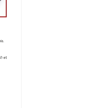
is.
W) et