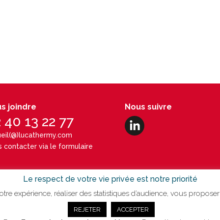
s joindre
Nous suivre
 40 13 22 77
eil(@)lucathermy.com
 contacter via le formulaire
Le respect de votre vie privée est notre priorité
tre expérience, réaliser des statistiques d’audience, vous proposer 
REJETER
ACCEPTER