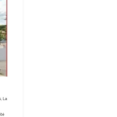
, La
ité