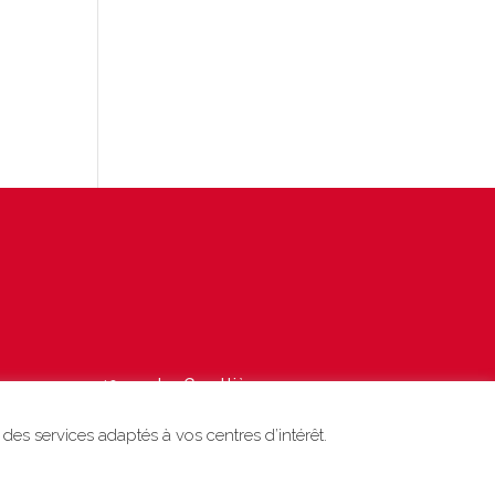
40 rue des Garottières
44115 Haute-Goulaine
des services adaptés à vos centres d’intérêt.