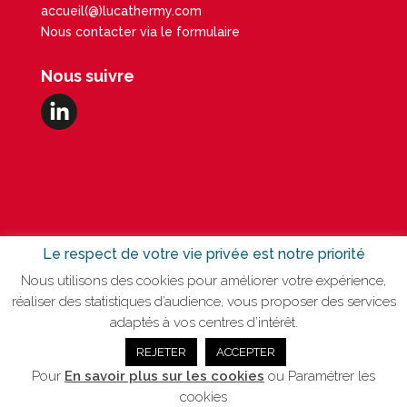
accueil(@)lucathermy.com
Nous contacter via le formulaire
Nous suivre
Le respect de votre vie privée est notre priorité
Nous utilisons des cookies pour améliorer votre expérience,
40 rue des Garottières
réaliser des statistiques d’audience, vous proposer des services
44115 Haute-Goulaine
adaptés à vos centres d’intérêt.
REJETER
ACCEPTER
Copyright Lucathermy / 2020 -
Mentions légales
- création
Pour
En savoir plus sur les cookies
ou
Paramétrer les
Showave Clisson
cookies